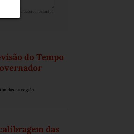
500
caracteres restantes.
revisão do Tempo
Governador
tímidas na região
calibragem das