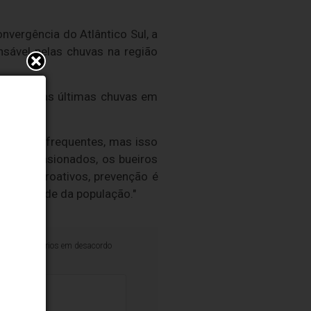
nvergência do Atlântico Sul, a
sável pelas chuvas na região
os como as últimas chuvas em
tensos e frequentes, mas isso
 subdimensionados, os bueiros
os que proativos, prevenção é
erabilidade da população."
iminar comentários em desacordo