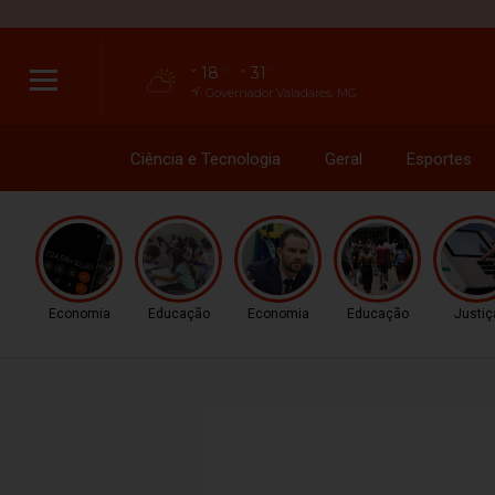
18
31
°C
°C
Governador Valadares, MG
Ciência e Tecnologia
Geral
Esportes
Economia
Educação
Economia
Educação
Justiç