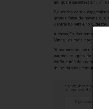
amigos e parentes) e 4.101 d
De acordo com o especialista,
grande faixa de nuvens que 
Central do país e no Sudeste.
A elevação das temperaturas
Minas - as mais intensas dos 
"A comunidade científica já 
parece ser ignorado pelas au
estão entupidos com lixo que
muito raro nas comunidades. O
* O conteúdo de cada comentário é 
com o propósito do site ou que co