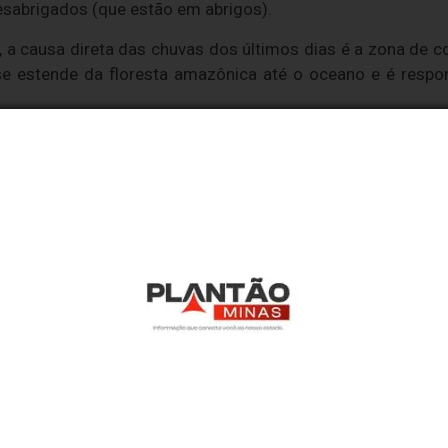
esabrigados (que estão em abrigos).
 a causa direta das chuvas dos últimos dias é a zona de co
se estende da floresta amazônica até o oceano e é respon
 do planeta, no entanto, faz com que fenômenos extrem
últimos 100 anos - se tornem cada vez mais frequentes.
mostrou que os extremos de chuvas estão ficando mais in
toridades", constata Marengo. "Os piscinões parecem ser
 a população deixas nas ruas, os governos são mais reativ
u seja, precisamos de estar preparados para reduzir a vuln
de responsabilidade de quem realizá-lo. Nos reservamos ao direito de reprovar ou el
ntenham palavras ofensivas.