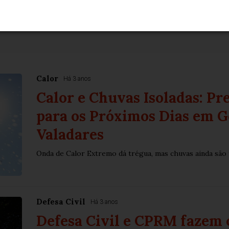
Calor
Há 3 anos
Calor e Chuvas Isoladas: P
para os Próximos Dias em 
Valadares
Onda de Calor Extremo dá trégua, mas chuvas ainda são 
Defesa Civil
Há 3 anos
Defesa Civil e CPRM fazem 