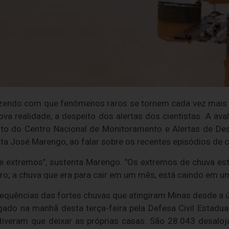
azendo com que fenômenos raros se tornem cada vez mais 
va realidade, a despeito dos alertas dos cientistas. A av
to do Centro Nacional de Monitoramento e Alertas de Des
ta José Marengo, ao falar sobre os recentes episódios de 
e extremos", sustenta Marengo. "Os extremos de chuva e
o; a chuva que era para cair em um mês, está caindo em um
uências das fortes chuvas que atingiram Minas desde a úl
lgado na manhã desta terça-feira pela Defesa Civil Estad
tiveram que deixar as próprias casas. São 28.043 desalo