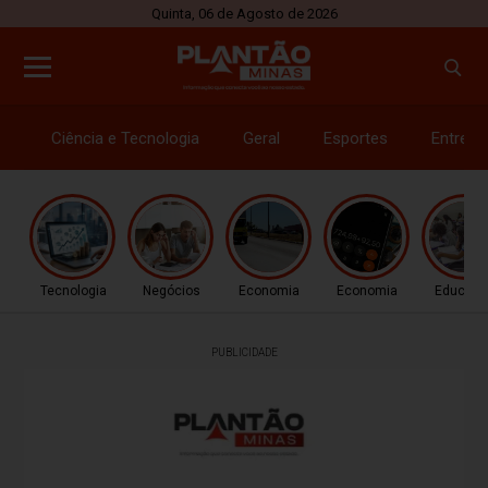
Quinta, 06 de Agosto de 2026
Ciência e Tecnologia
Geral
Esportes
Entrete
Tecnologia
Negócios
Economia
Economia
Educaç
PUBLICIDADE