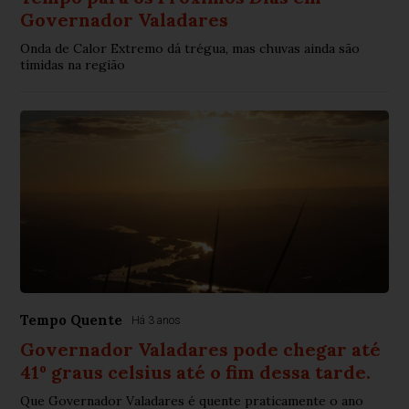
Governador Valadares
Onda de Calor Extremo dá trégua, mas chuvas ainda são
tímidas na região
Tempo Quente
Há 3 anos
Governador Valadares pode chegar até
41º graus celsius até o fim dessa tarde.
Que Governador Valadares é quente praticamente o ano