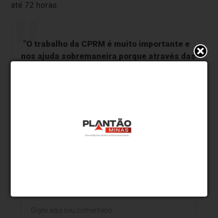
até 72 horas.
“O trabalho da CPRM é muito importante e
nos ajuda sobremaneira porque através das
informações oficiais a Defesa Civil tem
possibilidade de acionar medidas de
prevenção, socorrimento e reconstrução
junto a população ribeirinha que é atingida
pela cheia”, explicou.
* O conteúdo de cada comentário é de responsabilidade de quem
realizá-lo. Nos reservamos ao direito de reprovar ou eliminar
comentários em desacordo com o propósito do site ou que
contenham palavras ofensivas.